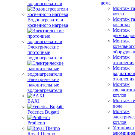
дома
водонагреватели
Монтаж га
котла
Монтаж га
Водонагреватели
колонки
косвенного нагрева
Монтаж
дымоходо
Монтаж
котельног
Электрические
оборудова
проточные
Монтаж
водонагреватели
отопления
Монтаж
радиаторо
отопления
Электрические
Монтаж
накопительные
твердотоп
водонагреватели
котлов
Монтаж те
BAXI
пола
Монтаж
Federica Bugatti
электриче
котлов
Protherm
Установка
алюминие
Royal Thermo