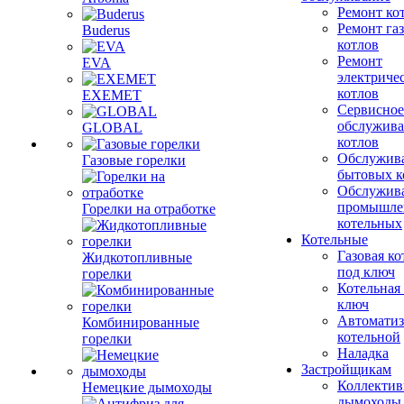
Ремонт ко
Ремонт га
Buderus
котлов
Ремонт
EVA
электриче
котлов
EXEMET
Сервисное
обслужив
GLOBAL
котлов
Обслужив
Газовые горелки
бытовых к
Обслужив
промышле
Горелки на отработке
котельных
Котельные
Газовая ко
Жидкотопливные
под ключ
горелки
Котельная
ключ
Автоматиз
Комбинированные
котельной
горелки
Наладка
Застройщикам
Коллекти
Немецкие дымоходы
дымоходы