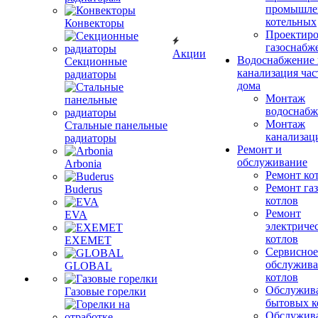
промышле
котельных
Конвекторы
Проектиро
газоснабж
Акции
Водоснабжение 
Секционные
канализация час
радиаторы
дома
Монтаж
водоснабж
Монтаж
Стальные панельные
канализац
радиаторы
Ремонт и
обслуживание
Arbonia
Ремонт ко
Ремонт га
Buderus
котлов
Ремонт
EVA
электриче
котлов
EXEMET
Сервисное
обслужив
GLOBAL
котлов
Обслужив
Газовые горелки
бытовых к
Обслужив