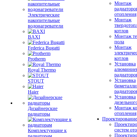
Монтаж
радиаторо
отопления
Электрические
Монтаж
накопительные
твердотоп
водонагреватели
котлов
Монтаж те
BAXI
пола
Монтаж
Federica Bugatti
электриче
котлов
Protherm
Установка
алюминие
Royal Thermo
радиаторо
Установка
STOUT
биметалли
радиаторо
Haier
Установка
дизельного
Монтаж ко
Дизайнерские
отопления
радиаторы
Проектировани
Проектиро
систем от
Комплектующие к
Проектиро
радиаторам