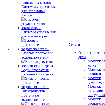
Системы управления
для напольных
котлов
Системы управления
для конвекторов
Услуги
Отопление част
Газовые проточные
дома
водонагреватели
Монтаж га
котла
Монтаж га
Водонагреватели
колонки
косвенного нагрева
Монтаж
дымоходо
Монтаж
котельног
Электрические
оборудова
проточные
Монтаж
водонагреватели
отопления