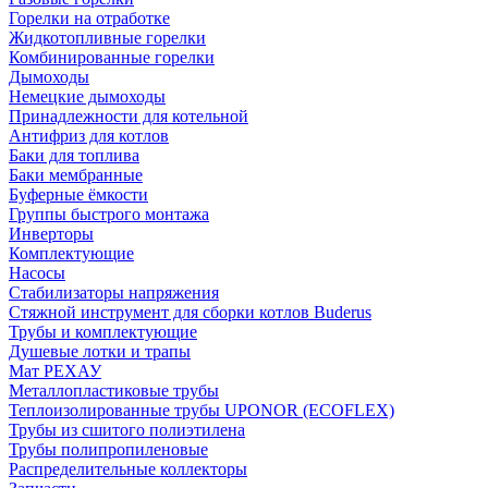
Горелки на отработке
Жидкотопливные горелки
Комбинированные горелки
Дымоходы
Немецкие дымоходы
Принадлежности для котельной
Антифриз для котлов
Баки для топлива
Баки мембранные
Буферные ёмкости
Группы быстрого монтажа
Инверторы
Комплектующие
Насосы
Стабилизаторы напряжения
Стяжной инструмент для сборки котлов Buderus
Трубы и комплектующие
Душевые лотки и трапы
Мат РЕХАУ
Металлопластиковые трубы
Теплоизолированные трубы UPONOR (ECOFLEX)
Трубы из сшитого полиэтилена
Трубы полипропиленовые
Распределительные коллекторы