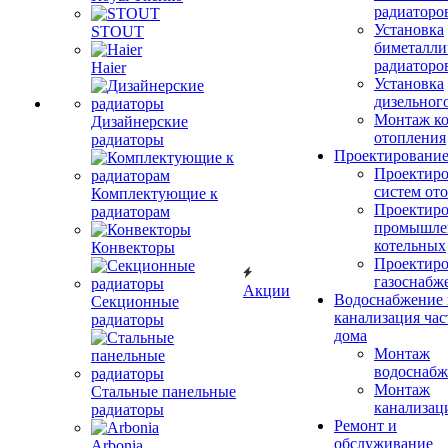
радиаторо
Установка
STOUT
биметалли
радиаторо
Haier
Установка
дизельного
Монтаж ко
Дизайнерские
отопления
радиаторы
Проектировани
Проектиро
систем от
Комплектующие к
Проектиро
радиаторам
промышле
котельных
Конвекторы
Проектиро
газоснабж
Акции
Водоснабжение 
Секционные
канализация час
радиаторы
дома
Монтаж
водоснабж
Монтаж
Стальные панельные
канализац
радиаторы
Ремонт и
обслуживание
Arbonia