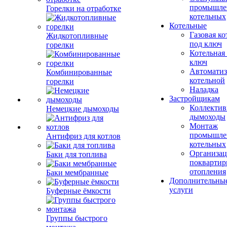
промышле
Горелки на отработке
котельных
Котельные
Газовая ко
Жидкотопливные
под ключ
горелки
Котельная
ключ
Автоматиз
Комбинированные
котельной
горелки
Наладка
Застройщикам
Коллекти
Немецкие дымоходы
дымоходы
Монтаж
промышле
Антифриз для котлов
котельных
Организац
Баки для топлива
поквартир
отопления
Баки мембранные
Дополнительны
услуги
Буферные ёмкости
Группы быстрого