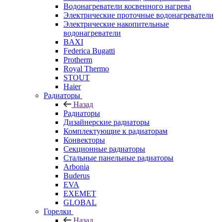
Водонагреватели косвенного нагрева
Электрические проточные водонагреватели
Электрические накопительные
водонагреватели
BAXI
Federica Bugatti
Protherm
Royal Thermo
STOUT
Haier
Радиаторы
Назад
Радиаторы
Дизайнерские радиаторы
Комплектующие к радиаторам
Конвекторы
Секционные радиаторы
Стальные панельные радиаторы
Arbonia
Buderus
EVA
EXEMET
GLOBAL
Горелки
Назад