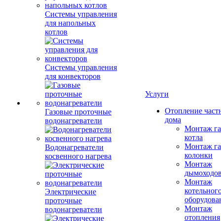
Системы управления
для напольных
котлов
Системы управления
для конвекторов
Услуги
Отопление част
Газовые проточные
дома
водонагреватели
Монтаж га
котла
Монтаж га
Водонагреватели
колонки
косвенного нагрева
Монтаж
дымоходо
Монтаж
котельног
Электрические
оборудова
проточные
Монтаж
водонагреватели
отопления