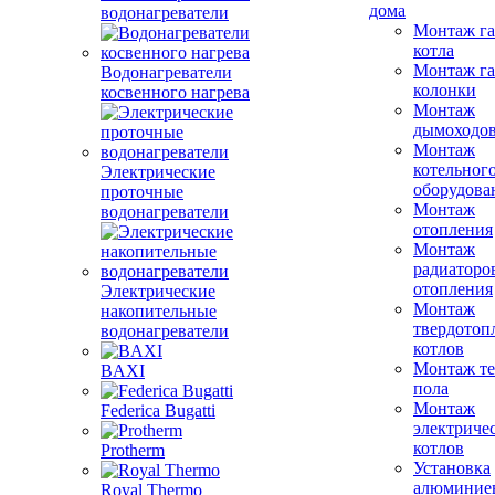
дома
водонагреватели
Монтаж га
котла
Монтаж га
Водонагреватели
колонки
косвенного нагрева
Монтаж
дымоходо
Монтаж
котельног
Электрические
оборудова
проточные
Монтаж
водонагреватели
отопления
Монтаж
радиаторо
отопления
Электрические
Монтаж
накопительные
твердотоп
водонагреватели
котлов
Монтаж те
BAXI
пола
Монтаж
Federica Bugatti
электриче
котлов
Protherm
Установка
алюминие
Royal Thermo