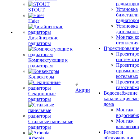
радиаторо
Установка
STOUT
биметалли
радиаторо
Haier
Установка
дизельного
Монтаж ко
Дизайнерские
отопления
радиаторы
Проектировани
Проектиро
систем от
Комплектующие к
Проектиро
радиаторам
промышле
котельных
Конвекторы
Проектиро
газоснабж
Акции
Водоснабжение 
Секционные
канализация час
радиаторы
дома
Монтаж
водоснабж
Монтаж
Стальные панельные
канализац
радиаторы
Ремонт и
обслуживание
Arbonia