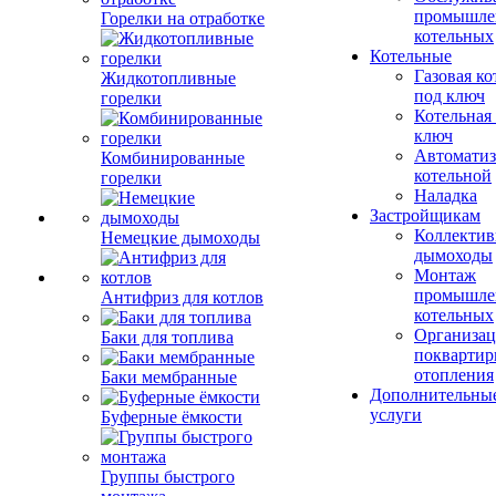
промышле
Горелки на отработке
котельных
Котельные
Газовая ко
Жидкотопливные
под ключ
горелки
Котельная
ключ
Автоматиз
Комбинированные
котельной
горелки
Наладка
Застройщикам
Коллекти
Немецкие дымоходы
дымоходы
Монтаж
промышле
Антифриз для котлов
котельных
Организац
Баки для топлива
поквартир
отопления
Баки мембранные
Дополнительны
услуги
Буферные ёмкости
Группы быстрого