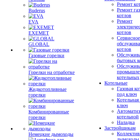
Ремонт ко
Ремонт га
Buderus
котлов
Ремонт
EVA
электриче
котлов
EXEMET
Сервисное
обслужив
GLOBAL
котлов
Обслужив
Газовые горелки
бытовых к
Обслужив
промышле
Горелки на отработке
котельных
Котельные
Газовая ко
Жидкотопливные
под ключ
горелки
Котельная
ключ
Автоматиз
Комбинированные
котельной
горелки
Наладка
Застройщикам
Коллекти
Немецкие дымоходы
дымоходы