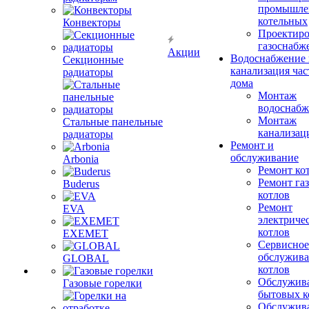
промышле
котельных
Конвекторы
Проектиро
газоснабж
Акции
Водоснабжение 
Секционные
канализация час
радиаторы
дома
Монтаж
водоснабж
Монтаж
Стальные панельные
канализац
радиаторы
Ремонт и
обслуживание
Arbonia
Ремонт ко
Ремонт га
Buderus
котлов
Ремонт
EVA
электриче
котлов
EXEMET
Сервисное
обслужив
GLOBAL
котлов
Обслужив
Газовые горелки
бытовых к
Обслужив