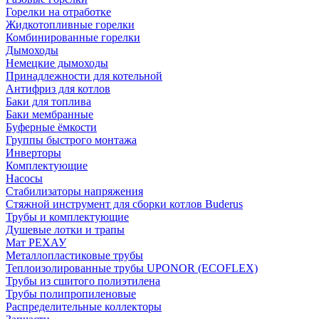
Горелки на отработке
Жидкотопливные горелки
Комбинированные горелки
Дымоходы
Немецкие дымоходы
Принадлежности для котельной
Антифриз для котлов
Баки для топлива
Баки мембранные
Буферные ёмкости
Группы быстрого монтажа
Инверторы
Комплектующие
Насосы
Стабилизаторы напряжения
Стяжной инструмент для сборки котлов Buderus
Трубы и комплектующие
Душевые лотки и трапы
Мат РЕХАУ
Металлопластиковые трубы
Теплоизолированные трубы UPONOR (ECOFLEX)
Трубы из сшитого полиэтилена
Трубы полипропиленовые
Распределительные коллекторы