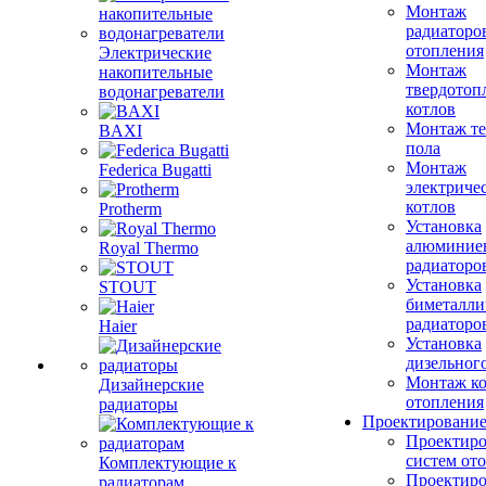
Монтаж
радиаторо
отопления
Электрические
Монтаж
накопительные
твердотоп
водонагреватели
котлов
Монтаж те
BAXI
пола
Монтаж
Federica Bugatti
электриче
котлов
Protherm
Установка
алюминие
Royal Thermo
радиаторо
Установка
STOUT
биметалли
радиаторо
Haier
Установка
дизельного
Монтаж ко
Дизайнерские
отопления
радиаторы
Проектировани
Проектиро
систем от
Комплектующие к
Проектиро
радиаторам