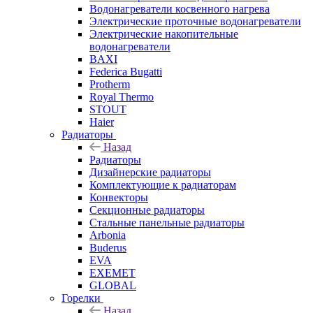
Водонагреватели косвенного нагрева
Электрические проточные водонагреватели
Электрические накопительные
водонагреватели
BAXI
Federica Bugatti
Protherm
Royal Thermo
STOUT
Haier
Радиаторы
Назад
Радиаторы
Дизайнерские радиаторы
Комплектующие к радиаторам
Конвекторы
Секционные радиаторы
Стальные панельные радиаторы
Arbonia
Buderus
EVA
EXEMET
GLOBAL
Горелки
Назад