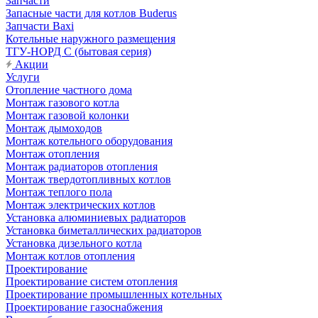
Запчасти
Запасные части для котлов Buderus
Запчасти Baxi
Котельные наружного размещения
ТГУ-НОРД С (бытовая серия)
Акции
Услуги
Отопление частного дома
Монтаж газового котла
Монтаж газовой колонки
Монтаж дымоходов
Монтаж котельного оборудования
Монтаж отопления
Монтаж радиаторов отопления
Монтаж твердотопливных котлов
Монтаж теплого пола
Монтаж электрических котлов
Установка алюминиевых радиаторов
Установка биметаллических радиаторов
Установка дизельного котла
Монтаж котлов отопления
Проектирование
Проектирование систем отопления
Проектирование промышленных котельных
Проектирование газоснабжения