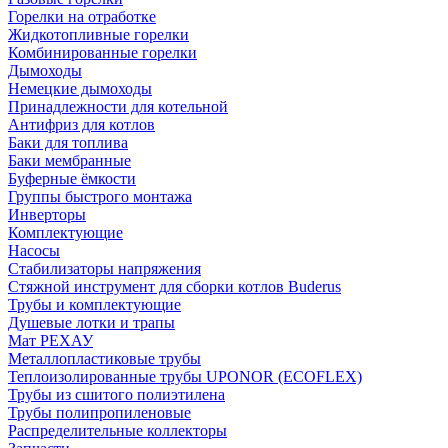
Горелки на отработке
Жидкотопливные горелки
Комбинированные горелки
Дымоходы
Немецкие дымоходы
Принадлежности для котельной
Антифриз для котлов
Баки для топлива
Баки мембранные
Буферные ёмкости
Группы быстрого монтажа
Инверторы
Комплектующие
Насосы
Стабилизаторы напряжения
Стяжной инструмент для сборки котлов Buderus
Трубы и комплектующие
Душевые лотки и трапы
Мат РЕХАУ
Металлопластиковые трубы
Теплоизолированные трубы UPONOR (ECOFLEX)
Трубы из сшитого полиэтилена
Трубы полипропиленовые
Распределительные коллекторы