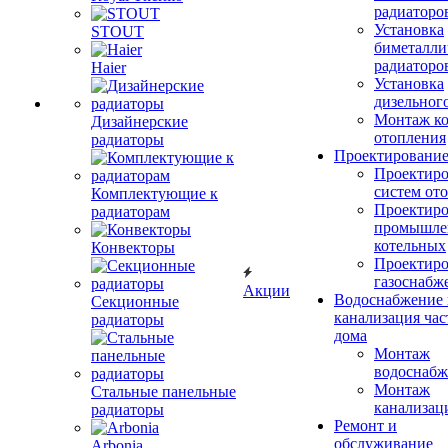
радиаторо
Установка
STOUT
биметалли
радиаторо
Haier
Установка
дизельного
Монтаж ко
Дизайнерские
отопления
радиаторы
Проектировани
Проектиро
систем от
Комплектующие к
Проектиро
радиаторам
промышле
котельных
Конвекторы
Проектиро
газоснабж
Акции
Водоснабжение 
Секционные
канализация час
радиаторы
дома
Монтаж
водоснабж
Монтаж
Стальные панельные
канализац
радиаторы
Ремонт и
обслуживание
Arbonia