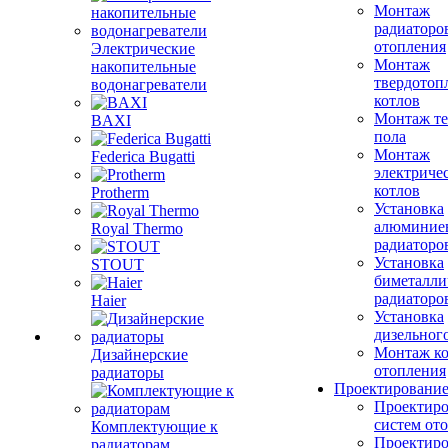
Монтаж
радиаторо
отопления
Электрические
Монтаж
накопительные
твердотоп
водонагреватели
котлов
Монтаж те
BAXI
пола
Монтаж
Federica Bugatti
электриче
котлов
Protherm
Установка
алюминие
Royal Thermo
радиаторо
Установка
STOUT
биметалли
радиаторо
Haier
Установка
дизельного
Монтаж ко
Дизайнерские
отопления
радиаторы
Проектировани
Проектиро
систем от
Комплектующие к
Проектиро
радиаторам