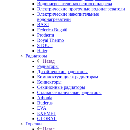
Водонагреватели косвенного нагрева
Электрические проточные водонагреватели
Электрические накопительные
водонагреватели
BAXI
Federica Bugatti
Protherm
Royal Thermo
STOUT
Haier
Радиаторы
Назад
Радиаторы
Дизайнерские радиаторы
Комплектующие к радиаторам
Конвекторы
Секционные радиаторы
Стальные панельные радиаторы
Arbonia
Buderus
EVA
EXEMET
GLOBAL
Горелки
Назад