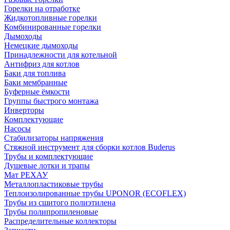
Горелки на отработке
Жидкотопливные горелки
Комбинированные горелки
Дымоходы
Немецкие дымоходы
Принадлежности для котельной
Антифриз для котлов
Баки для топлива
Баки мембранные
Буферные ёмкости
Группы быстрого монтажа
Инверторы
Комплектующие
Насосы
Стабилизаторы напряжения
Стяжной инструмент для сборки котлов Buderus
Трубы и комплектующие
Душевые лотки и трапы
Мат РЕХАУ
Металлопластиковые трубы
Теплоизолированные трубы UPONOR (ECOFLEX)
Трубы из сшитого полиэтилена
Трубы полипропиленовые
Распределительные коллекторы