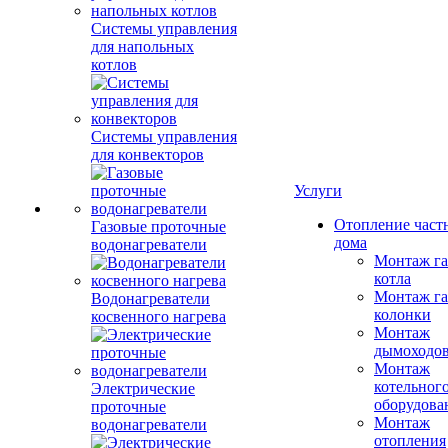
Системы управления
для напольных
котлов
Системы управления
для конвекторов
Услуги
Отопление част
Газовые проточные
дома
водонагреватели
Монтаж га
котла
Монтаж га
Водонагреватели
колонки
косвенного нагрева
Монтаж
дымоходо
Монтаж
котельног
Электрические
оборудова
проточные
Монтаж
водонагреватели
отопления