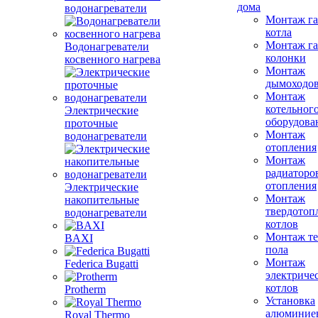
дома
водонагреватели
Монтаж га
котла
Монтаж га
Водонагреватели
колонки
косвенного нагрева
Монтаж
дымоходо
Монтаж
котельног
Электрические
оборудова
проточные
Монтаж
водонагреватели
отопления
Монтаж
радиаторо
отопления
Электрические
Монтаж
накопительные
твердотоп
водонагреватели
котлов
Монтаж те
BAXI
пола
Монтаж
Federica Bugatti
электриче
котлов
Protherm
Установка
алюминие
Royal Thermo