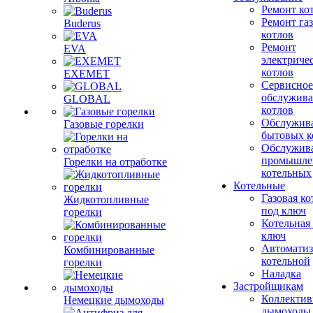
Ремонт ко
Ремонт га
Buderus
котлов
Ремонт
EVA
электриче
котлов
EXEMET
Сервисное
обслужив
GLOBAL
котлов
Обслужив
Газовые горелки
бытовых к
Обслужив
промышле
Горелки на отработке
котельных
Котельные
Газовая ко
Жидкотопливные
под ключ
горелки
Котельная
ключ
Автоматиз
Комбинированные
котельной
горелки
Наладка
Застройщикам
Коллекти
Немецкие дымоходы
дымоходы