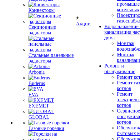
промышле
котельных
Конвекторы
Проектиро
газоснабж
Акции
Водоснабжение 
Секционные
канализация час
радиаторы
дома
Монтаж
водоснабж
Монтаж
Стальные панельные
канализац
радиаторы
Ремонт и
обслуживание
Arbonia
Ремонт ко
Ремонт га
Buderus
котлов
Ремонт
EVA
электриче
котлов
EXEMET
Сервисное
обслужив
GLOBAL
котлов
Обслужив
Газовые горелки
бытовых к
Обслужив