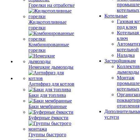
промышле
Горелки на отработке
котельных
Котельные
Газовая ко
Жидкотопливные
под ключ
горелки
Котельная
ключ
Автоматиз
Комбинированные
котельной
горелки
Наладка
Застройщикам
Коллекти
Немецкие дымоходы
дымоходы
Монтаж
промышле
Антифриз для котлов
котельных
Организац
Баки для топлива
поквартир
отопления
Баки мембранные
Дополнительны
услуги
Буферные ёмкости
Группы быстрого