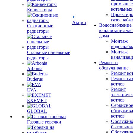
промышле
котельных
Конвекторы
Проектиро
газоснабж
Акции
Водоснабжение 
Секционные
канализация час
радиаторы
дома
Монтаж
водоснабж
Монтаж
Стальные панельные
канализац
радиаторы
Ремонт и
обслуживание
Arbonia
Ремонт ко
Ремонт га
Buderus
котлов
Ремонт
EVA
электриче
котлов
EXEMET
Сервисное
обслужив
GLOBAL
котлов
Обслужив
Газовые горелки
бытовых к
Обслужив