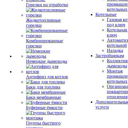
промышле
Горелки на отработке
котельных
Котельные
Газовая ко
Жидкотопливные
под ключ
горелки
Котельная
ключ
Автоматиз
Комбинированные
котельной
горелки
Наладка
Застройщикам
Коллекти
Немецкие дымоходы
дымоходы
Монтаж
промышле
Антифриз для котлов
котельных
Организац
Баки для топлива
поквартир
отопления
Баки мембранные
Дополнительны
услуги
Буферные ёмкости
Группы быстрого