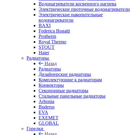
Водонагреватели косвенного нагрева
Электрические проточные водонагреватели
Электрические накопительные
водонагреватели
BAXI
Federica Bugatti
Protherm
Royal Thermo
STOUT
Haier
Радиаторы
Назад
Радиаторы
Дизайнерские радиаторы
Комплектующие к радиаторам
Конвекторы
Секционные радиаторы
Стальные панельные радиаторы
Arbonia
Buderus
EVA
EXEMET
GLOBAL
Горелки
Назад