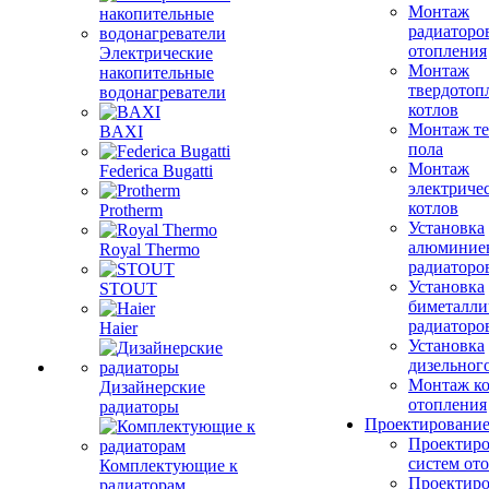
Монтаж
радиаторо
отопления
Электрические
Монтаж
накопительные
твердотоп
водонагреватели
котлов
Монтаж те
BAXI
пола
Монтаж
Federica Bugatti
электриче
котлов
Protherm
Установка
алюминие
Royal Thermo
радиаторо
Установка
STOUT
биметалли
радиаторо
Haier
Установка
дизельного
Монтаж ко
Дизайнерские
отопления
радиаторы
Проектировани
Проектиро
систем от
Комплектующие к
Проектиро
радиаторам