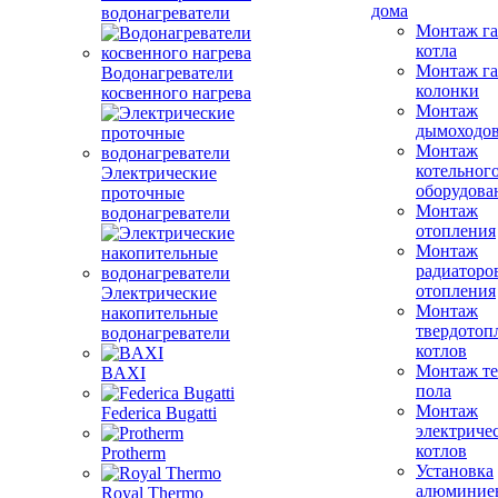
дома
водонагреватели
Монтаж га
котла
Монтаж га
Водонагреватели
колонки
косвенного нагрева
Монтаж
дымоходо
Монтаж
котельног
Электрические
оборудова
проточные
Монтаж
водонагреватели
отопления
Монтаж
радиаторо
отопления
Электрические
Монтаж
накопительные
твердотоп
водонагреватели
котлов
Монтаж те
BAXI
пола
Монтаж
Federica Bugatti
электриче
котлов
Protherm
Установка
алюминие
Royal Thermo