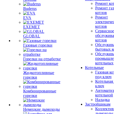
Ремонт ко
Ремонт га
Buderus
котлов
Ремонт
EVA
электриче
котлов
EXEMET
Сервисное
обслужив
GLOBAL
котлов
Обслужив
Газовые горелки
бытовых к
Обслужив
промышле
Горелки на отработке
котельных
Котельные
Газовая ко
Жидкотопливные
под ключ
горелки
Котельная
ключ
Автоматиз
Комбинированные
котельной
горелки
Наладка
Застройщикам
Коллекти
Немецкие дымоходы
дымоходы