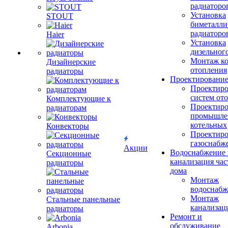
радиаторо
Установка
STOUT
биметалли
радиаторо
Haier
Установка
дизельного
Монтаж ко
Дизайнерские
отопления
радиаторы
Проектировани
Проектиро
систем от
Комплектующие к
Проектиро
радиаторам
промышле
котельных
Конвекторы
Проектиро
газоснабж
Акции
Водоснабжение 
Секционные
канализация час
радиаторы
дома
Монтаж
водоснабж
Монтаж
Стальные панельные
канализац
радиаторы
Ремонт и
обслуживание
Arbonia