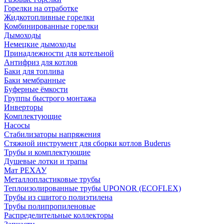
Горелки на отработке
Жидкотопливные горелки
Комбинированные горелки
Дымоходы
Немецкие дымоходы
Принадлежности для котельной
Антифриз для котлов
Баки для топлива
Баки мембранные
Буферные ёмкости
Группы быстрого монтажа
Инверторы
Комплектующие
Насосы
Стабилизаторы напряжения
Стяжной инструмент для сборки котлов Buderus
Трубы и комплектующие
Душевые лотки и трапы
Мат РЕХАУ
Металлопластиковые трубы
Теплоизолированные трубы UPONOR (ECOFLEX)
Трубы из сшитого полиэтилена
Трубы полипропиленовые
Распределительные коллекторы