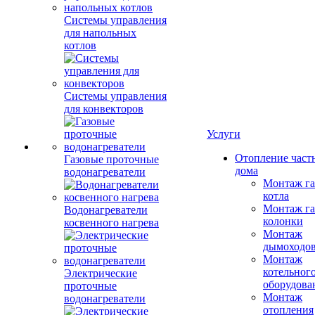
Системы управления
для напольных
котлов
Системы управления
для конвекторов
Услуги
Отопление част
Газовые проточные
дома
водонагреватели
Монтаж га
котла
Монтаж га
Водонагреватели
колонки
косвенного нагрева
Монтаж
дымоходо
Монтаж
котельног
Электрические
оборудова
проточные
Монтаж
водонагреватели
отопления