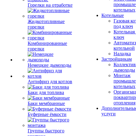
промышле
Горелки на отработке
котельных
Котельные
Газовая ко
Жидкотопливные
под ключ
горелки
Котельная
ключ
Автоматиз
Комбинированные
котельной
горелки
Наладка
Застройщикам
Коллекти
Немецкие дымоходы
дымоходы
Монтаж
промышле
Антифриз для котлов
котельных
Организац
Баки для топлива
поквартир
отопления
Баки мембранные
Дополнительны
услуги
Буферные ёмкости
Группы быстрого