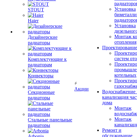
радиаторо
Установка
STOUT
биметалли
радиаторо
Haier
Установка
дизельного
Монтаж ко
Дизайнерские
отопления
радиаторы
Проектировани
Проектиро
систем от
Комплектующие к
Проектиро
радиаторам
промышле
котельных
Конвекторы
Проектиро
газоснабж
Акции
Водоснабжение 
Секционные
канализация час
радиаторы
дома
Монтаж
водоснабж
Монтаж
Стальные панельные
канализац
радиаторы
Ремонт и
обслуживание
Arbonia