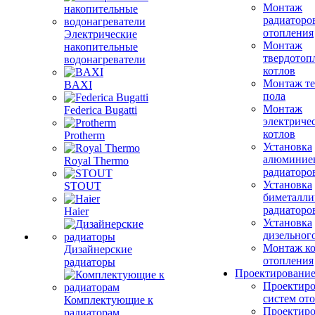
Монтаж
радиаторо
отопления
Электрические
Монтаж
накопительные
твердотоп
водонагреватели
котлов
Монтаж те
BAXI
пола
Монтаж
Federica Bugatti
электриче
котлов
Protherm
Установка
алюминие
Royal Thermo
радиаторо
Установка
STOUT
биметалли
радиаторо
Haier
Установка
дизельного
Монтаж ко
Дизайнерские
отопления
радиаторы
Проектировани
Проектиро
систем от
Комплектующие к
Проектиро
радиаторам