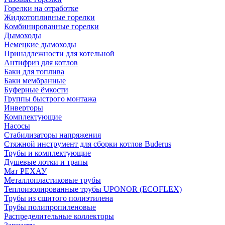
Горелки на отработке
Жидкотопливные горелки
Комбинированные горелки
Дымоходы
Немецкие дымоходы
Принадлежности для котельной
Антифриз для котлов
Баки для топлива
Баки мембранные
Буферные ёмкости
Группы быстрого монтажа
Инверторы
Комплектующие
Насосы
Стабилизаторы напряжения
Стяжной инструмент для сборки котлов Buderus
Трубы и комплектующие
Душевые лотки и трапы
Мат РЕХАУ
Металлопластиковые трубы
Теплоизолированные трубы UPONOR (ECOFLEX)
Трубы из сшитого полиэтилена
Трубы полипропиленовые
Распределительные коллекторы