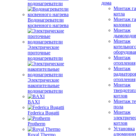
дома
водонагреватели
Монтаж га
котла
Монтаж га
Водонагреватели
колонки
косвенного нагрева
Монтаж
дымоходо
Монтаж
котельног
Электрические
оборудова
проточные
Монтаж
водонагреватели
отопления
Монтаж
радиаторо
отопления
Электрические
Монтаж
накопительные
твердотоп
водонагреватели
котлов
Монтаж те
BAXI
пола
Монтаж
Federica Bugatti
электриче
котлов
Protherm
Установка
алюминие
Royal Thermo