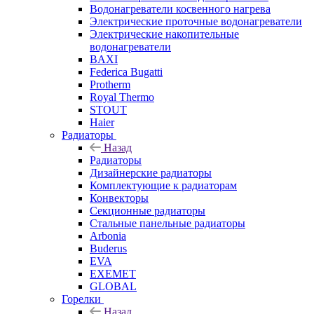
Водонагреватели косвенного нагрева
Электрические проточные водонагреватели
Электрические накопительные
водонагреватели
BAXI
Federica Bugatti
Protherm
Royal Thermo
STOUT
Haier
Радиаторы
Назад
Радиаторы
Дизайнерские радиаторы
Комплектующие к радиаторам
Конвекторы
Секционные радиаторы
Стальные панельные радиаторы
Arbonia
Buderus
EVA
EXEMET
GLOBAL
Горелки
Назад