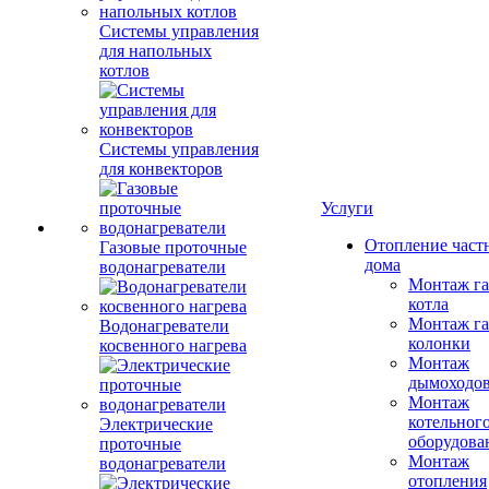
Системы управления
для напольных
котлов
Системы управления
для конвекторов
Услуги
Отопление част
Газовые проточные
дома
водонагреватели
Монтаж га
котла
Монтаж га
Водонагреватели
колонки
косвенного нагрева
Монтаж
дымоходо
Монтаж
котельног
Электрические
оборудова
проточные
Монтаж
водонагреватели
отопления