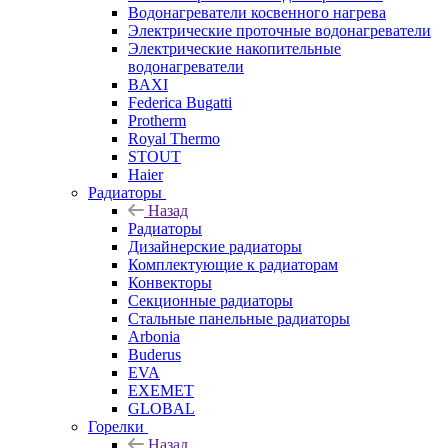
Водонагреватели косвенного нагрева
Электрические проточные водонагреватели
Электрические накопительные
водонагреватели
BAXI
Federica Bugatti
Protherm
Royal Thermo
STOUT
Haier
Радиаторы
Назад
Радиаторы
Дизайнерские радиаторы
Комплектующие к радиаторам
Конвекторы
Секционные радиаторы
Стальные панельные радиаторы
Arbonia
Buderus
EVA
EXEMET
GLOBAL
Горелки
Назад