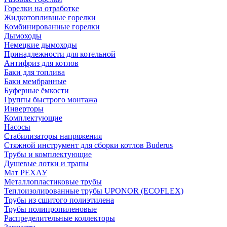
Горелки на отработке
Жидкотопливные горелки
Комбинированные горелки
Дымоходы
Немецкие дымоходы
Принадлежности для котельной
Антифриз для котлов
Баки для топлива
Баки мембранные
Буферные ёмкости
Группы быстрого монтажа
Инверторы
Комплектующие
Насосы
Стабилизаторы напряжения
Стяжной инструмент для сборки котлов Buderus
Трубы и комплектующие
Душевые лотки и трапы
Мат РЕХАУ
Металлопластиковые трубы
Теплоизолированные трубы UPONOR (ECOFLEX)
Трубы из сшитого полиэтилена
Трубы полипропиленовые
Распределительные коллекторы