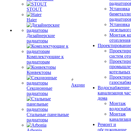
радиаторо
Установка
STOUT
биметалли
радиаторо
Haier
Установка
дизельного
Монтаж ко
Дизайнерские
отопления
радиаторы
Проектировани
Проектиро
систем от
Комплектующие к
Проектиро
радиаторам
промышле
котельных
Конвекторы
Проектиро
газоснабж
Акции
Водоснабжение 
Секционные
канализация час
радиаторы
дома
Монтаж
водоснабж
Монтаж
Стальные панельные
канализац
радиаторы
Ремонт и
обслуживание
Arbonia