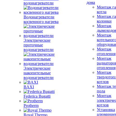
дома
водонагреватели
Монтаж га
котла
Монтаж га
Водонагреватели
колонки
косвенного нагрева
Монтаж
дымоходо
Монтаж
котельног
Электрические
оборудова
проточные
Монтаж
водонагреватели
отопления
Монтаж
радиаторо
отопления
Электрические
Монтаж
накопительные
твердотоп
водонагреватели
котлов
Монтаж те
BAXI
пола
Монтаж
Federica Bugatti
электриче
котлов
Protherm
Установка
алюминие
Royal Thermo