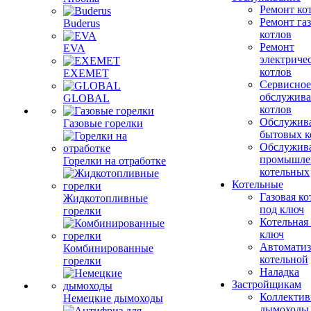
Ремонт ко
Ремонт га
Buderus
котлов
Ремонт
EVA
электриче
котлов
EXEMET
Сервисное
обслужив
GLOBAL
котлов
Обслужив
Газовые горелки
бытовых к
Обслужив
промышле
Горелки на отработке
котельных
Котельные
Газовая ко
Жидкотопливные
под ключ
горелки
Котельная
ключ
Автоматиз
Комбинированные
котельной
горелки
Наладка
Застройщикам
Коллекти
Немецкие дымоходы
дымоходы