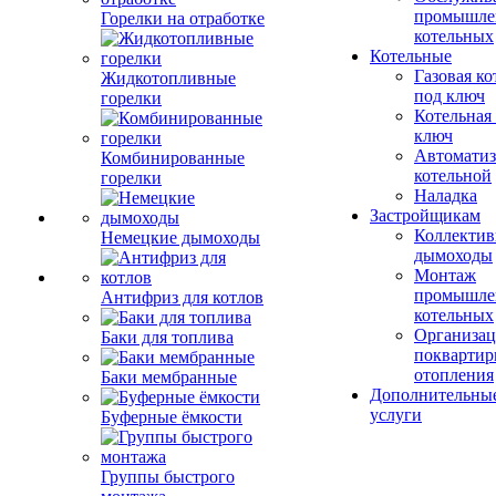
промышле
Горелки на отработке
котельных
Котельные
Газовая ко
Жидкотопливные
под ключ
горелки
Котельная
ключ
Автоматиз
Комбинированные
котельной
горелки
Наладка
Застройщикам
Коллекти
Немецкие дымоходы
дымоходы
Монтаж
промышле
Антифриз для котлов
котельных
Организац
Баки для топлива
поквартир
отопления
Баки мембранные
Дополнительны
услуги
Буферные ёмкости
Группы быстрого