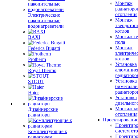
Монтаж
радиаторо
отопления
Электрические
Монтаж
накопительные
твердотоп
водонагреватели
котлов
Монтаж те
BAXI
пола
Монтаж
Federica Bugatti
электриче
котлов
Protherm
Установка
алюминие
Royal Thermo
радиаторо
Установка
STOUT
биметалли
радиаторо
Haier
Установка
дизельного
Монтаж ко
Дизайнерские
отопления
радиаторы
Проектировани
Проектиро
систем от
Комплектующие к
Проектиро
радиаторам