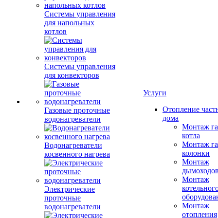
Системы управления
для напольных
котлов
Системы управления
для конвекторов
Услуги
Отопление част
Газовые проточные
дома
водонагреватели
Монтаж га
котла
Монтаж га
Водонагреватели
колонки
косвенного нагрева
Монтаж
дымоходо
Монтаж
котельног
Электрические
оборудова
проточные
Монтаж
водонагреватели
отопления