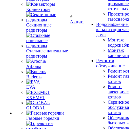
промышле
котельных
Конвекторы
Проектиро
газоснабж
Акции
Водоснабжение 
Секционные
канализация час
радиаторы
дома
Монтаж
водоснабж
Монтаж
Стальные панельные
канализац
радиаторы
Ремонт и
обслуживание
Arbonia
Ремонт ко
Ремонт га
Buderus
котлов
Ремонт
EVA
электриче
котлов
EXEMET
Сервисное
обслужив
GLOBAL
котлов
Обслужив
Газовые горелки
бытовых к
Обслужив