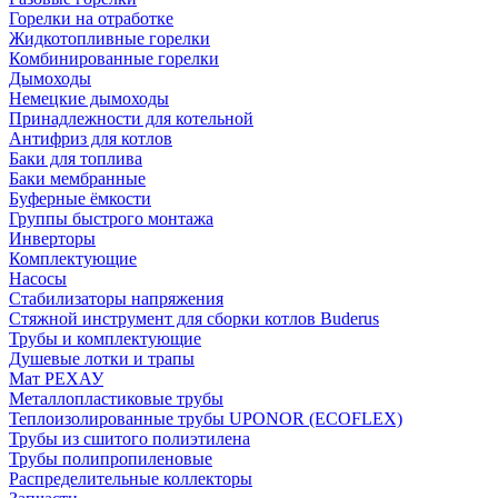
Горелки на отработке
Жидкотопливные горелки
Комбинированные горелки
Дымоходы
Немецкие дымоходы
Принадлежности для котельной
Антифриз для котлов
Баки для топлива
Баки мембранные
Буферные ёмкости
Группы быстрого монтажа
Инверторы
Комплектующие
Насосы
Стабилизаторы напряжения
Стяжной инструмент для сборки котлов Buderus
Трубы и комплектующие
Душевые лотки и трапы
Мат РЕХАУ
Металлопластиковые трубы
Теплоизолированные трубы UPONOR (ECOFLEX)
Трубы из сшитого полиэтилена
Трубы полипропиленовые
Распределительные коллекторы