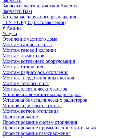
Запчасти
Запасные части для котлов Buderus
Запчасти Baxi
Котельные наружного размещения
ТГУ-НОРД С (бытовая серия)
Акции
Услуги
Отопление частного дома
Монтаж газового котла
Монтаж газовой колонки
Монтаж дымоходов
Монтаж котельного оборудования
Монтаж отопления
Монтаж радиаторов отопления
Монтаж твердотопливных котлов
Монтаж теплого пола
Монтаж электрических котлов
Установка алюминиевых радиаторов
Установка биметаллических радиаторов
Установка дизельного котла
Монтаж котлов отопления
Проектирование
Проектирование систем отопления
Проектирование промышленных котельных
Проектирование газоснабжения