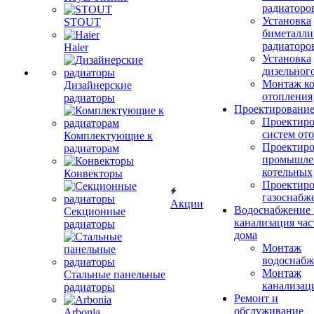
радиаторо
Установка
STOUT
биметалли
радиаторо
Haier
Установка
дизельного
Монтаж ко
Дизайнерские
отопления
радиаторы
Проектировани
Проектиро
систем от
Комплектующие к
Проектиро
радиаторам
промышле
котельных
Конвекторы
Проектиро
газоснабж
Акции
Водоснабжение 
Секционные
канализация час
радиаторы
дома
Монтаж
водоснабж
Монтаж
Стальные панельные
канализац
радиаторы
Ремонт и
обслуживание
Arbonia