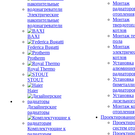
Монтаж
радиаторо
отопления
Электрические
Монтаж
накопительные
твердотоп
водонагреватели
котлов
Монтаж те
BAXI
пола
Монтаж
Federica Bugatti
электриче
котлов
Protherm
Установка
алюминие
Royal Thermo
радиаторо
Установка
STOUT
биметалли
радиаторо
Haier
Установка
дизельного
Монтаж ко
Дизайнерские
отопления
радиаторы
Проектировани
Проектиро
систем от
Комплектующие к
Проектиро
радиаторам