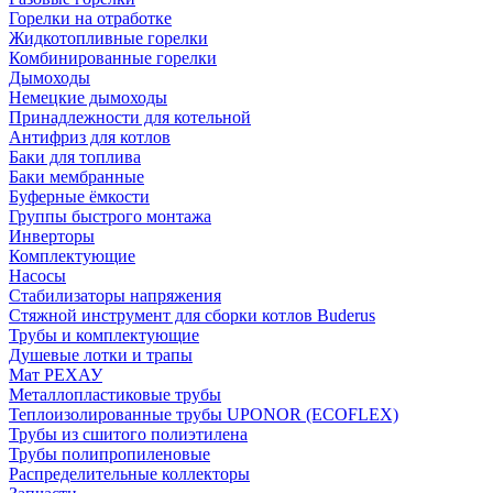
Горелки на отработке
Жидкотопливные горелки
Комбинированные горелки
Дымоходы
Немецкие дымоходы
Принадлежности для котельной
Антифриз для котлов
Баки для топлива
Баки мембранные
Буферные ёмкости
Группы быстрого монтажа
Инверторы
Комплектующие
Насосы
Стабилизаторы напряжения
Стяжной инструмент для сборки котлов Buderus
Трубы и комплектующие
Душевые лотки и трапы
Мат РЕХАУ
Металлопластиковые трубы
Теплоизолированные трубы UPONOR (ECOFLEX)
Трубы из сшитого полиэтилена
Трубы полипропиленовые
Распределительные коллекторы