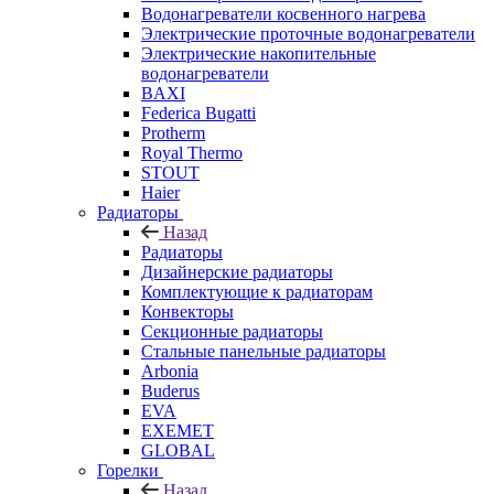
Водонагреватели косвенного нагрева
Электрические проточные водонагреватели
Электрические накопительные
водонагреватели
BAXI
Federica Bugatti
Protherm
Royal Thermo
STOUT
Haier
Радиаторы
Назад
Радиаторы
Дизайнерские радиаторы
Комплектующие к радиаторам
Конвекторы
Секционные радиаторы
Стальные панельные радиаторы
Arbonia
Buderus
EVA
EXEMET
GLOBAL
Горелки
Назад