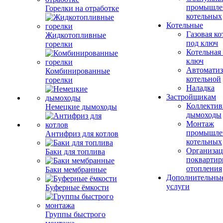
промышле
Горелки на отработке
котельных
Котельные
Газовая ко
Жидкотопливные
под ключ
горелки
Котельная
ключ
Автоматиз
Комбинированные
котельной
горелки
Наладка
Застройщикам
Коллекти
Немецкие дымоходы
дымоходы
Монтаж
промышле
Антифриз для котлов
котельных
Организац
Баки для топлива
поквартир
отопления
Баки мембранные
Дополнительны
услуги
Буферные ёмкости
Группы быстрого