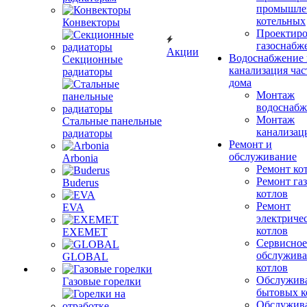
промышле
котельных
Конвекторы
Проектиро
газоснабж
Акции
Водоснабжение 
Секционные
канализация час
радиаторы
дома
Монтаж
водоснабж
Монтаж
Стальные панельные
канализац
радиаторы
Ремонт и
обслуживание
Arbonia
Ремонт ко
Ремонт га
Buderus
котлов
Ремонт
EVA
электриче
котлов
EXEMET
Сервисное
обслужив
GLOBAL
котлов
Обслужив
Газовые горелки
бытовых к
Обслужив