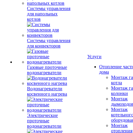
Системы управления
для напольных
котлов
Системы управления
для конвекторов
Услуги
Отопление част
Газовые проточные
дома
водонагреватели
Монтаж га
котла
Монтаж га
Водонагреватели
колонки
косвенного нагрева
Монтаж
дымоходо
Монтаж
котельног
Электрические
оборудова
проточные
Монтаж
водонагреватели
отопления