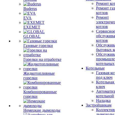
Ремонт ко
Ремонт га
Buderus
котлов
Ремонт
EVA
электриче
котлов
EXEMET
Сервисное
обслужив
GLOBAL
котлов
Обслужив
Газовые горелки
бытовых к
Обслужив
промышле
Горелки на отработке
котельных
Котельные
Газовая ко
Жидкотопливные
под ключ
горелки
Котельная
ключ
Автоматиз
Комбинированные
котельной
горелки
Наладка
Застройщикам
Коллекти
Немецкие дымоходы
дымоходы