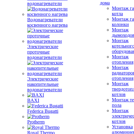
дома
водонагреватели
Монтаж га
котла
Монтаж га
Водонагреватели
колонки
косвенного нагрева
Монтаж
дымоходо
Монтаж
котельног
Электрические
оборудова
проточные
Монтаж
водонагреватели
отопления
Монтаж
радиаторо
отопления
Электрические
Монтаж
накопительные
твердотоп
водонагреватели
котлов
Монтаж те
BAXI
пола
Монтаж
Federica Bugatti
электриче
котлов
Protherm
Установка
алюминие
Royal Thermo