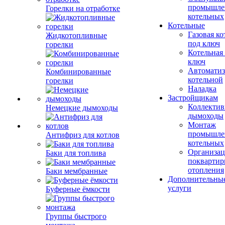
промышле
Горелки на отработке
котельных
Котельные
Газовая ко
Жидкотопливные
под ключ
горелки
Котельная
ключ
Автоматиз
Комбинированные
котельной
горелки
Наладка
Застройщикам
Коллекти
Немецкие дымоходы
дымоходы
Монтаж
промышле
Антифриз для котлов
котельных
Организац
Баки для топлива
поквартир
отопления
Баки мембранные
Дополнительны
услуги
Буферные ёмкости
Группы быстрого