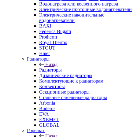
Водонагреватели косвенного нагрева
Электрические проточные водонагреватели
Электрические накопительные
водонагреватели
BAXI
Federica Bugatti
Protherm
Royal Thermo
STOUT
Haier
Радиаторы
Назад
Радиаторы
Дизайнерские радиаторы
Комплектующие к радиаторам
Конвекторы
Секционные радиаторы
Стальные панельные радиаторы
Arbonia
Buderus
EVA
EXEMET
GLOBAL
Горелки
Назад