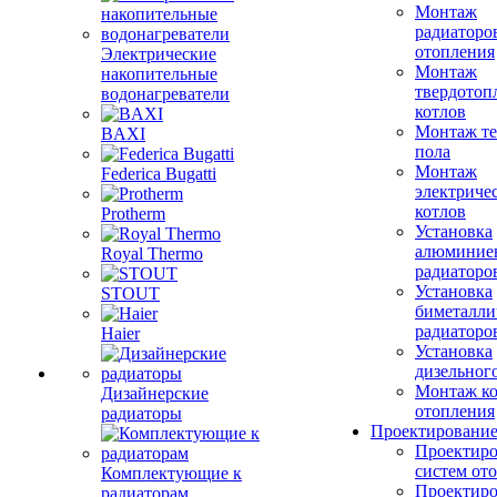
Монтаж
радиаторо
отопления
Электрические
Монтаж
накопительные
твердотоп
водонагреватели
котлов
Монтаж те
BAXI
пола
Монтаж
Federica Bugatti
электриче
котлов
Protherm
Установка
алюминие
Royal Thermo
радиаторо
Установка
STOUT
биметалли
радиаторо
Haier
Установка
дизельного
Монтаж ко
Дизайнерские
отопления
радиаторы
Проектировани
Проектиро
систем от
Комплектующие к
Проектиро
радиаторам