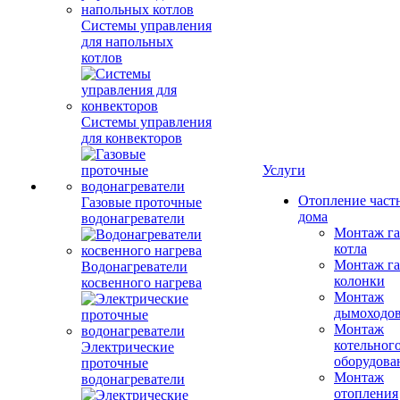
Системы управления
для напольных
котлов
Системы управления
для конвекторов
Услуги
Отопление част
Газовые проточные
дома
водонагреватели
Монтаж га
котла
Монтаж га
Водонагреватели
колонки
косвенного нагрева
Монтаж
дымоходо
Монтаж
котельног
Электрические
оборудова
проточные
Монтаж
водонагреватели
отопления