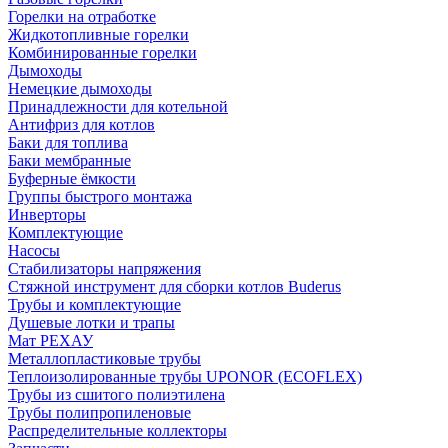
Горелки на отработке
Жидкотопливные горелки
Комбинированные горелки
Дымоходы
Немецкие дымоходы
Принадлежности для котельной
Антифриз для котлов
Баки для топлива
Баки мембранные
Буферные ёмкости
Группы быстрого монтажа
Инверторы
Комплектующие
Насосы
Стабилизаторы напряжения
Стяжной инструмент для сборки котлов Buderus
Трубы и комплектующие
Душевые лотки и трапы
Мат РЕХАУ
Металлопластиковые трубы
Теплоизолированные трубы UPONOR (ECOFLEX)
Трубы из сшитого полиэтилена
Трубы полипропиленовые
Распределительные коллекторы