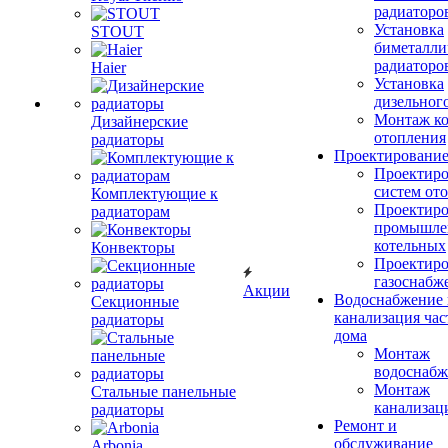
радиаторо
Установка
STOUT
биметалли
радиаторо
Haier
Установка
дизельного
Монтаж ко
Дизайнерские
отопления
радиаторы
Проектировани
Проектиро
систем от
Комплектующие к
Проектиро
радиаторам
промышле
котельных
Конвекторы
Проектиро
газоснабж
Акции
Водоснабжение 
Секционные
канализация час
радиаторы
дома
Монтаж
водоснабж
Монтаж
Стальные панельные
канализац
радиаторы
Ремонт и
обслуживание
Arbonia