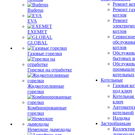
Ремонт ко
Ремонт га
Buderus
котлов
Ремонт
EVA
электриче
котлов
EXEMET
Сервисное
обслужив
GLOBAL
котлов
Обслужив
Газовые горелки
бытовых к
Обслужив
промышле
Горелки на отработке
котельных
Котельные
Газовая ко
Жидкотопливные
под ключ
горелки
Котельная
ключ
Автоматиз
Комбинированные
котельной
горелки
Наладка
Застройщикам
Коллекти
Немецкие дымоходы
дымоходы