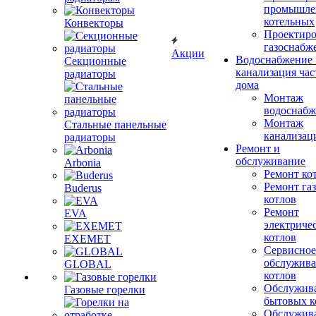
промышле
котельных
Конвекторы
Проектиро
газоснабж
Акции
Водоснабжение 
Секционные
канализация час
радиаторы
дома
Монтаж
водоснабж
Монтаж
Стальные панельные
канализац
радиаторы
Ремонт и
обслуживание
Arbonia
Ремонт ко
Ремонт га
Buderus
котлов
Ремонт
EVA
электриче
котлов
EXEMET
Сервисное
обслужив
GLOBAL
котлов
Обслужив
Газовые горелки
бытовых к
Обслужив