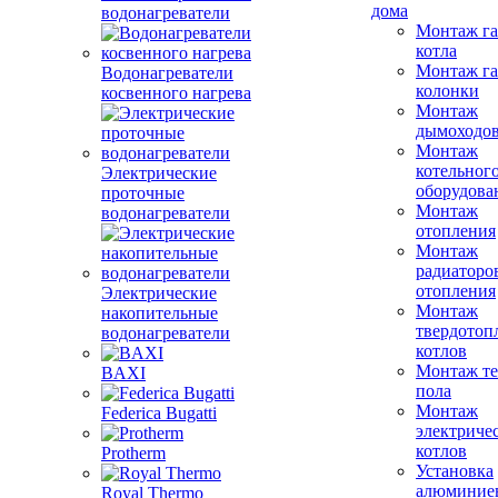
дома
водонагреватели
Монтаж га
котла
Монтаж га
Водонагреватели
колонки
косвенного нагрева
Монтаж
дымоходо
Монтаж
котельног
Электрические
оборудова
проточные
Монтаж
водонагреватели
отопления
Монтаж
радиаторо
отопления
Электрические
Монтаж
накопительные
твердотоп
водонагреватели
котлов
Монтаж те
BAXI
пола
Монтаж
Federica Bugatti
электриче
котлов
Protherm
Установка
алюминие
Royal Thermo