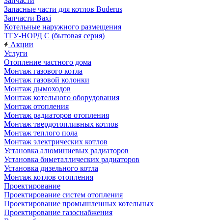
Запчасти
Запасные части для котлов Buderus
Запчасти Baxi
Котельные наружного размещения
ТГУ-НОРД С (бытовая серия)
Акции
Услуги
Отопление частного дома
Монтаж газового котла
Монтаж газовой колонки
Монтаж дымоходов
Монтаж котельного оборудования
Монтаж отопления
Монтаж радиаторов отопления
Монтаж твердотопливных котлов
Монтаж теплого пола
Монтаж электрических котлов
Установка алюминиевых радиаторов
Установка биметаллических радиаторов
Установка дизельного котла
Монтаж котлов отопления
Проектирование
Проектирование систем отопления
Проектирование промышленных котельных
Проектирование газоснабжения