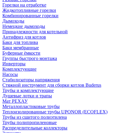
Горелки на отработке
Жидкотопливные горелки
Комбинированные горелки
Дымоходы
Немецкие дымоходы
Принадлежности для котельной
Антифриз для котлов
Баки для топлива
Баки мембранные
Буферные ёмкости
Группы быстрого монтажа
Инверторы
Комплектующие
Насосы
Стабилизаторы напряжения
Стяжной инструмент для сборки котлов Buderus
Трубы и комплектующие
Душевые лотки и трапы
Мат РЕХАУ
Металлопластиковые трубы
Теплоизолированные трубы UPONOR (ECOFLEX)
Трубы из сшитого полиэтилена
Трубы полипропиленовые
Распределительные коллекторы