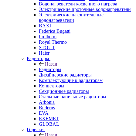
Водонагреватели косвенного нагрева
Электрические проточные водонагреватели
Электрические накопительные
водонагреватели
BAXI
Federica Bugatti
Protherm
Royal Thermo
STOUT
Haier
Радиаторы
Назад
Радиаторы
Дизайнерские радиаторы
Комплектующие к радиаторам
Конвекторы
Секционные радиаторы
Стальные панельные радиаторы
Arbonia
Buderus
EVA
EXEMET
GLOBAL
Горелки
Назад