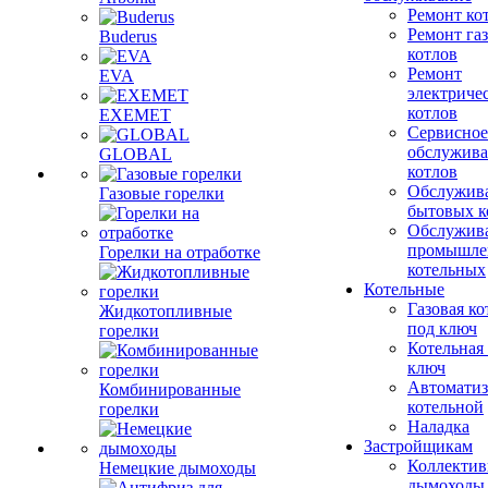
Ремонт ко
Ремонт га
Buderus
котлов
Ремонт
EVA
электриче
котлов
EXEMET
Сервисное
обслужив
GLOBAL
котлов
Обслужив
Газовые горелки
бытовых к
Обслужив
промышле
Горелки на отработке
котельных
Котельные
Газовая ко
Жидкотопливные
под ключ
горелки
Котельная
ключ
Автоматиз
Комбинированные
котельной
горелки
Наладка
Застройщикам
Коллекти
Немецкие дымоходы
дымоходы