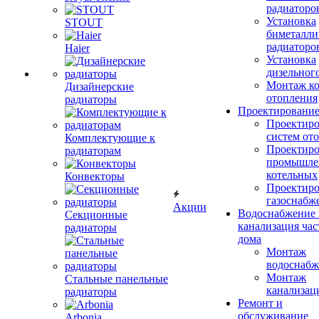
радиаторо
Установка
STOUT
биметалли
радиаторо
Haier
Установка
дизельного
Монтаж ко
Дизайнерские
отопления
радиаторы
Проектировани
Проектиро
систем от
Комплектующие к
Проектиро
радиаторам
промышле
котельных
Конвекторы
Проектиро
газоснабж
Акции
Водоснабжение 
Секционные
канализация час
радиаторы
дома
Монтаж
водоснабж
Монтаж
Стальные панельные
канализац
радиаторы
Ремонт и
обслуживание
Arbonia