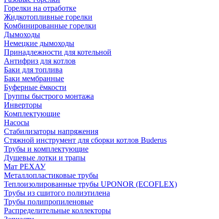
Горелки на отработке
Жидкотопливные горелки
Комбинированные горелки
Дымоходы
Немецкие дымоходы
Принадлежности для котельной
Антифриз для котлов
Баки для топлива
Баки мембранные
Буферные ёмкости
Группы быстрого монтажа
Инверторы
Комплектующие
Насосы
Стабилизаторы напряжения
Стяжной инструмент для сборки котлов Buderus
Трубы и комплектующие
Душевые лотки и трапы
Мат РЕХАУ
Металлопластиковые трубы
Теплоизолированные трубы UPONOR (ECOFLEX)
Трубы из сшитого полиэтилена
Трубы полипропиленовые
Распределительные коллекторы