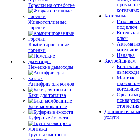
промышле
Горелки на отработке
котельных
Котельные
Газовая ко
Жидкотопливные
под ключ
горелки
Котельная
ключ
Автоматиз
Комбинированные
котельной
горелки
Наладка
Застройщикам
Коллекти
Немецкие дымоходы
дымоходы
Монтаж
промышле
Антифриз для котлов
котельных
Организац
Баки для топлива
поквартир
отопления
Баки мембранные
Дополнительны
услуги
Буферные ёмкости
Группы быстрого