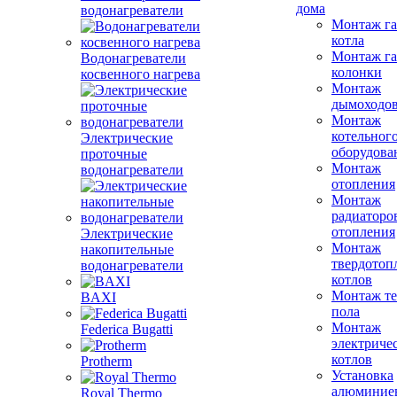
дома
водонагреватели
Монтаж га
котла
Монтаж га
Водонагреватели
колонки
косвенного нагрева
Монтаж
дымоходо
Монтаж
котельног
Электрические
оборудова
проточные
Монтаж
водонагреватели
отопления
Монтаж
радиаторо
отопления
Электрические
Монтаж
накопительные
твердотоп
водонагреватели
котлов
Монтаж те
BAXI
пола
Монтаж
Federica Bugatti
электриче
котлов
Protherm
Установка
алюминие
Royal Thermo