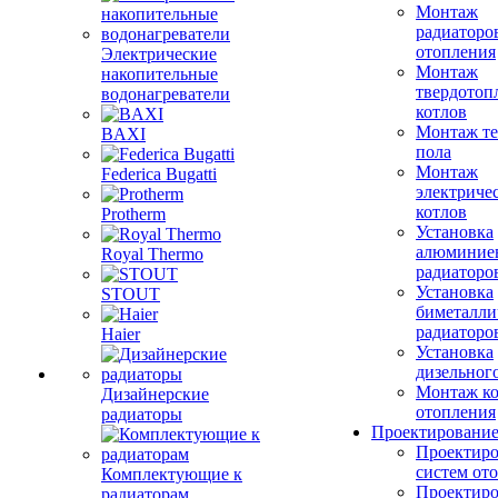
Монтаж
радиаторо
отопления
Электрические
Монтаж
накопительные
твердотоп
водонагреватели
котлов
Монтаж те
BAXI
пола
Монтаж
Federica Bugatti
электриче
котлов
Protherm
Установка
алюминие
Royal Thermo
радиаторо
Установка
STOUT
биметалли
радиаторо
Haier
Установка
дизельного
Монтаж ко
Дизайнерские
отопления
радиаторы
Проектировани
Проектиро
систем от
Комплектующие к
Проектиро
радиаторам