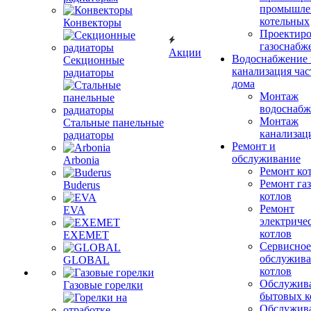
промышле
котельных
Конвекторы
Проектиро
газоснабж
Акции
Водоснабжение 
Секционные
канализация час
радиаторы
дома
Монтаж
водоснабж
Монтаж
Стальные панельные
канализац
радиаторы
Ремонт и
обслуживание
Arbonia
Ремонт ко
Ремонт га
Buderus
котлов
Ремонт
EVA
электриче
котлов
EXEMET
Сервисное
обслужив
GLOBAL
котлов
Обслужив
Газовые горелки
бытовых к
Обслужив