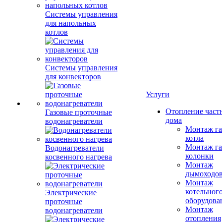
Системы управления
для напольных
котлов
Системы управления
для конвекторов
Услуги
Отопление част
Газовые проточные
дома
водонагреватели
Монтаж га
котла
Монтаж га
Водонагреватели
колонки
косвенного нагрева
Монтаж
дымоходо
Монтаж
котельног
Электрические
оборудова
проточные
Монтаж
водонагреватели
отопления