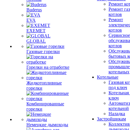
Ремонт ко
Ремонт га
Buderus
котлов
Ремонт
EVA
электриче
котлов
EXEMET
Сервисное
обслужив
GLOBAL
котлов
Обслужив
Газовые горелки
бытовых к
Обслужив
промышле
Горелки на отработке
котельных
Котельные
Газовая ко
Жидкотопливные
под ключ
горелки
Котельная
ключ
Автоматиз
Комбинированные
котельной
горелки
Наладка
Застройщикам
Коллекти
Немецкие дымоходы
дымоходы