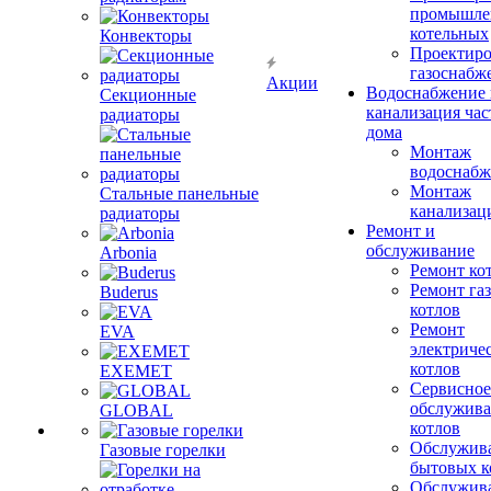
промышле
котельных
Конвекторы
Проектиро
газоснабж
Акции
Водоснабжение 
Секционные
канализация час
радиаторы
дома
Монтаж
водоснабж
Монтаж
Стальные панельные
канализац
радиаторы
Ремонт и
обслуживание
Arbonia
Ремонт ко
Ремонт га
Buderus
котлов
Ремонт
EVA
электриче
котлов
EXEMET
Сервисное
обслужив
GLOBAL
котлов
Обслужив
Газовые горелки
бытовых к
Обслужив