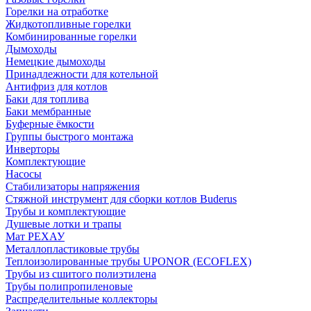
Горелки на отработке
Жидкотопливные горелки
Комбинированные горелки
Дымоходы
Немецкие дымоходы
Принадлежности для котельной
Антифриз для котлов
Баки для топлива
Баки мембранные
Буферные ёмкости
Группы быстрого монтажа
Инверторы
Комплектующие
Насосы
Стабилизаторы напряжения
Стяжной инструмент для сборки котлов Buderus
Трубы и комплектующие
Душевые лотки и трапы
Мат РЕХАУ
Металлопластиковые трубы
Теплоизолированные трубы UPONOR (ECOFLEX)
Трубы из сшитого полиэтилена
Трубы полипропиленовые
Распределительные коллекторы