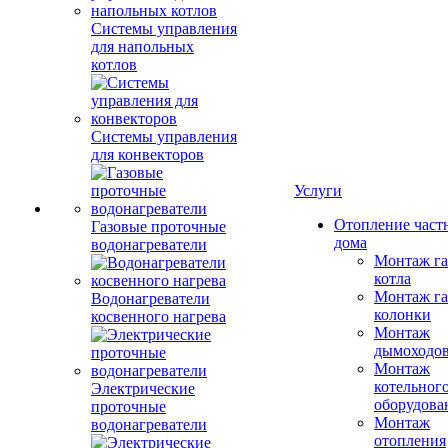
Системы управления
для напольных
котлов
Системы управления
для конвекторов
Услуги
Отопление част
Газовые проточные
дома
водонагреватели
Монтаж га
котла
Монтаж га
Водонагреватели
колонки
косвенного нагрева
Монтаж
дымоходо
Монтаж
котельног
Электрические
оборудова
проточные
Монтаж
водонагреватели
отопления