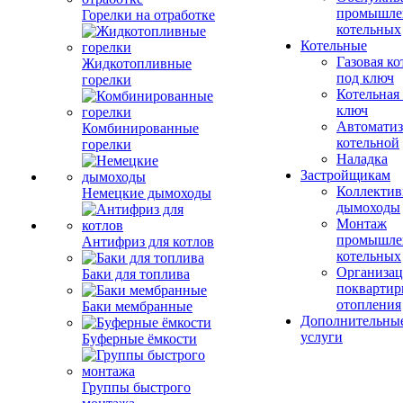
промышле
Горелки на отработке
котельных
Котельные
Газовая ко
Жидкотопливные
под ключ
горелки
Котельная
ключ
Автоматиз
Комбинированные
котельной
горелки
Наладка
Застройщикам
Коллекти
Немецкие дымоходы
дымоходы
Монтаж
промышле
Антифриз для котлов
котельных
Организац
Баки для топлива
поквартир
отопления
Баки мембранные
Дополнительны
услуги
Буферные ёмкости
Группы быстрого