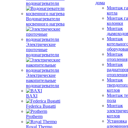
дома
водонагреватели
Монтаж га
котла
Монтаж га
Водонагреватели
колонки
косвенного нагрева
Монтаж
дымоходо
Монтаж
котельног
Электрические
оборудова
проточные
Монтаж
водонагреватели
отопления
Монтаж
радиаторо
отопления
Электрические
Монтаж
накопительные
твердотоп
водонагреватели
котлов
Монтаж те
BAXI
пола
Монтаж
Federica Bugatti
электриче
котлов
Protherm
Установка
алюминие
Royal Thermo