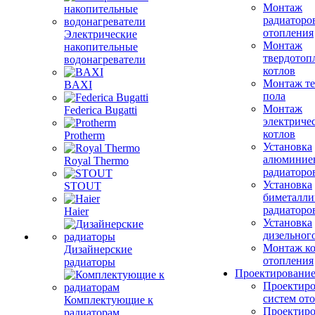
Монтаж
радиаторо
отопления
Электрические
Монтаж
накопительные
твердотоп
водонагреватели
котлов
Монтаж те
BAXI
пола
Монтаж
Federica Bugatti
электриче
котлов
Protherm
Установка
алюминие
Royal Thermo
радиаторо
Установка
STOUT
биметалли
радиаторо
Haier
Установка
дизельного
Монтаж ко
Дизайнерские
отопления
радиаторы
Проектировани
Проектиро
систем от
Комплектующие к
Проектиро
радиаторам