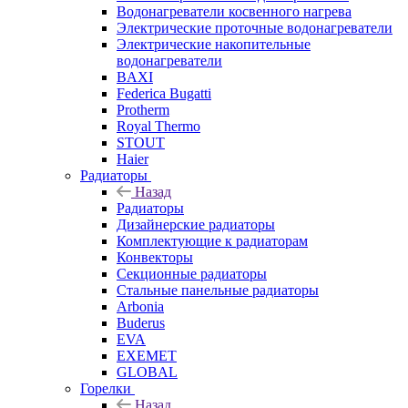
Водонагреватели косвенного нагрева
Электрические проточные водонагреватели
Электрические накопительные
водонагреватели
BAXI
Federica Bugatti
Protherm
Royal Thermo
STOUT
Haier
Радиаторы
Назад
Радиаторы
Дизайнерские радиаторы
Комплектующие к радиаторам
Конвекторы
Секционные радиаторы
Стальные панельные радиаторы
Arbonia
Buderus
EVA
EXEMET
GLOBAL
Горелки
Назад