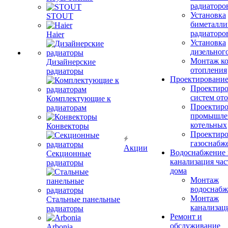
радиаторо
Установка
STOUT
биметалли
радиаторо
Haier
Установка
дизельного
Монтаж ко
Дизайнерские
отопления
радиаторы
Проектировани
Проектиро
систем от
Комплектующие к
Проектиро
радиаторам
промышле
котельных
Конвекторы
Проектиро
газоснабж
Акции
Водоснабжение 
Секционные
канализация час
радиаторы
дома
Монтаж
водоснабж
Монтаж
Стальные панельные
канализац
радиаторы
Ремонт и
обслуживание
Arbonia