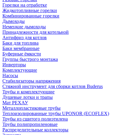
Горелки на отработке
Жидкотопливные горелки
Комбинированные горелки
Дымоходы
Немецкие дымоходы
Принадлежности для котельной
Антифриз для котлов
Баки для топлива
Баки мембранные
Буферные ёмкости
Группы быстрого монтажа
Инверторы
Комплектующие
Насосы
Стабилизаторы напряжения
Стяжной инструмент для сборки котлов Buderus
Трубы и комплектующие
Душевые лотки и трапы
Мат РЕХАУ
Металлопластиковые трубы
Теплоизолированные трубы UPONOR (ECOFLEX)
Трубы из сшитого полиэтилена
Трубы полипропиленовые
Распределительные коллекторы