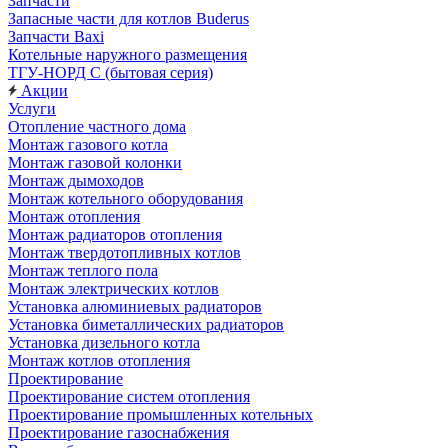
Запчасти
Запасные части для котлов Buderus
Запчасти Baxi
Котельные наружного размещения
ТГУ-НОРД С (бытовая серия)
Акции
Услуги
Отопление частного дома
Монтаж газового котла
Монтаж газовой колонки
Монтаж дымоходов
Монтаж котельного оборудования
Монтаж отопления
Монтаж радиаторов отопления
Монтаж твердотопливных котлов
Монтаж теплого пола
Монтаж электрических котлов
Установка алюминиевых радиаторов
Установка биметаллических радиаторов
Установка дизельного котла
Монтаж котлов отопления
Проектирование
Проектирование систем отопления
Проектирование промышленных котельных
Проектирование газоснабжения