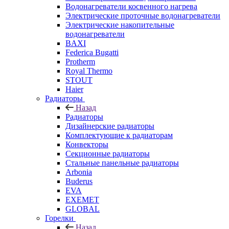
Водонагреватели косвенного нагрева
Электрические проточные водонагреватели
Электрические накопительные
водонагреватели
BAXI
Federica Bugatti
Protherm
Royal Thermo
STOUT
Haier
Радиаторы
Назад
Радиаторы
Дизайнерские радиаторы
Комплектующие к радиаторам
Конвекторы
Секционные радиаторы
Стальные панельные радиаторы
Arbonia
Buderus
EVA
EXEMET
GLOBAL
Горелки
Назад