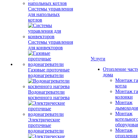
Системы управления
для напольных
котлов
Системы управления
для конвекторов
Услуги
Отопление част
Газовые проточные
дома
водонагреватели
Монтаж га
котла
Монтаж га
Водонагреватели
колонки
косвенного нагрева
Монтаж
дымоходо
Монтаж
котельног
Электрические
оборудова
проточные
Монтаж
водонагреватели
отопления