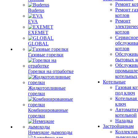
Ремонт ко
Ремонт га
Buderus
котлов
Ремонт
EVA
электриче
котлов
EXEMET
Сервисное
обслужив
GLOBAL
котлов
Обслужив
Газовые горелки
бытовых к
Обслужив
промышле
Горелки на отработке
котельных
Котельные
Газовая ко
Жидкотопливные
под ключ
горелки
Котельная
ключ
Автоматиз
Комбинированные
котельной
горелки
Наладка
Застройщикам
Коллекти
Немецкие дымоходы
дымоходы