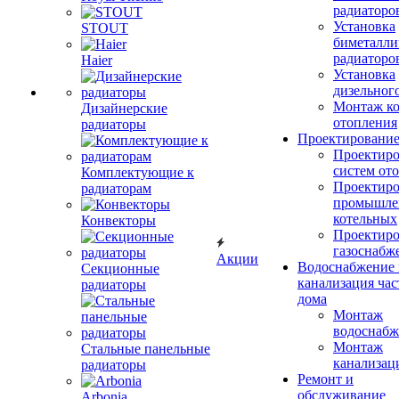
радиаторо
Установка
STOUT
биметалли
радиаторо
Haier
Установка
дизельного
Монтаж ко
Дизайнерские
отопления
радиаторы
Проектировани
Проектиро
систем от
Комплектующие к
Проектиро
радиаторам
промышле
котельных
Конвекторы
Проектиро
газоснабж
Акции
Водоснабжение 
Секционные
канализация час
радиаторы
дома
Монтаж
водоснабж
Монтаж
Стальные панельные
канализац
радиаторы
Ремонт и
обслуживание
Arbonia