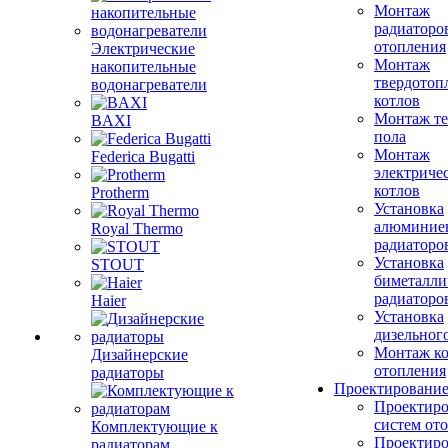
Монтаж
радиаторо
отопления
Электрические
Монтаж
накопительные
твердотоп
водонагреватели
котлов
Монтаж те
BAXI
пола
Монтаж
Federica Bugatti
электриче
котлов
Protherm
Установка
алюминие
Royal Thermo
радиаторо
Установка
STOUT
биметалли
радиаторо
Haier
Установка
дизельного
Монтаж ко
Дизайнерские
отопления
радиаторы
Проектировани
Проектиро
систем от
Комплектующие к
Проектиро
радиаторам