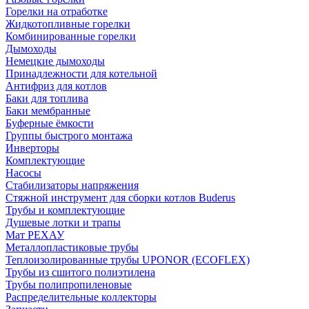
Горелки на отработке
Жидкотопливные горелки
Комбинированные горелки
Дымоходы
Немецкие дымоходы
Принадлежности для котельной
Антифриз для котлов
Баки для топлива
Баки мембранные
Буферные ёмкости
Группы быстрого монтажа
Инверторы
Комплектующие
Насосы
Стабилизаторы напряжения
Стяжной инструмент для сборки котлов Buderus
Трубы и комплектующие
Душевые лотки и трапы
Мат РЕХАУ
Металлопластиковые трубы
Теплоизолированные трубы UPONOR (ECOFLEX)
Трубы из сшитого полиэтилена
Трубы полипропиленовые
Распределительные коллекторы