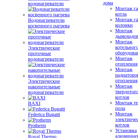
дома
водонагреватели
Монтаж га
котла
Монтаж га
Водонагреватели
колонки
косвенного нагрева
Монтаж
дымоходо
Монтаж
котельног
Электрические
оборудова
проточные
Монтаж
водонагреватели
отопления
Монтаж
радиаторо
отопления
Электрические
Монтаж
накопительные
твердотоп
водонагреватели
котлов
Монтаж те
BAXI
пола
Монтаж
Federica Bugatti
электриче
котлов
Protherm
Установка
алюминие
Royal Thermo