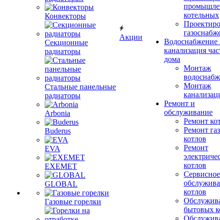
промышле
котельных
Конвекторы
Проектиро
газоснабж
Акции
Водоснабжение 
Секционные
канализация час
радиаторы
дома
Монтаж
водоснабж
Монтаж
Стальные панельные
канализац
радиаторы
Ремонт и
обслуживание
Arbonia
Ремонт ко
Ремонт га
Buderus
котлов
Ремонт
EVA
электриче
котлов
EXEMET
Сервисное
обслужив
GLOBAL
котлов
Обслужив
Газовые горелки
бытовых к
Обслужив