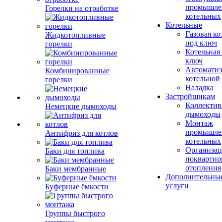
промышле
Горелки на отработке
котельных
Котельные
Газовая ко
Жидкотопливные
под ключ
горелки
Котельная
ключ
Автоматиз
Комбинированные
котельной
горелки
Наладка
Застройщикам
Коллекти
Немецкие дымоходы
дымоходы
Монтаж
промышле
Антифриз для котлов
котельных
Организац
Баки для топлива
поквартир
отопления
Баки мембранные
Дополнительны
услуги
Буферные ёмкости
Группы быстрого